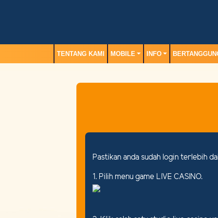
TENTANG KAMI
MOBILE
INFO
BERTANGGUN
Pastikan anda sudah login terlebih d
1. Pilih menu game LIVE CASINO.