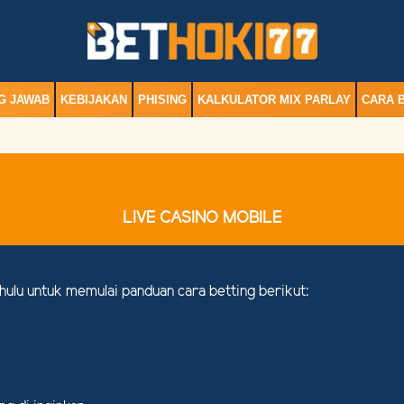
G JAWAB
KEBIJAKAN
PHISING
KALKULATOR MIX PARLAY
CARA 
LIVE CASINO MOBILE
ahulu untuk memulai panduan cara betting berikut: