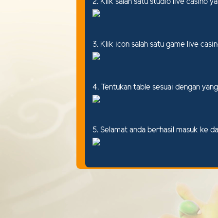
2. Klik salah satu studio live casino y
3. Klik icon salah satu game live casi
4. Tentukan table sesuai dengan yang
5. Selamat anda berhasil masuk ke d